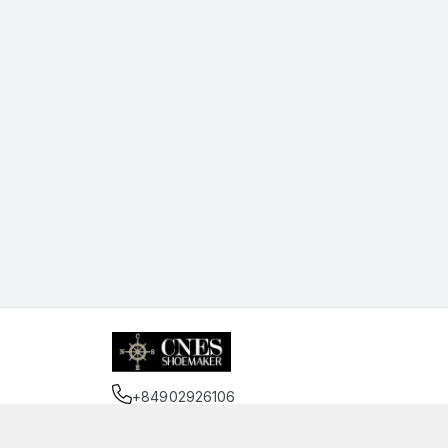
+84902926106
Địa chỉ
:
75 Trần Đình Xu, Phường Cầu Kho, Hồ 
https://www.facebook.com/cnessaigon.vnn