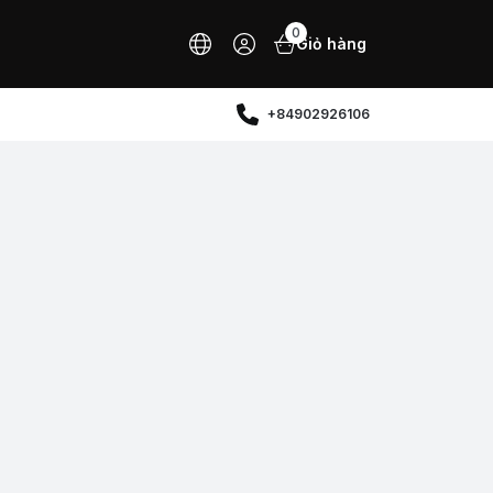
0
Giỏ hàng
+84902926106