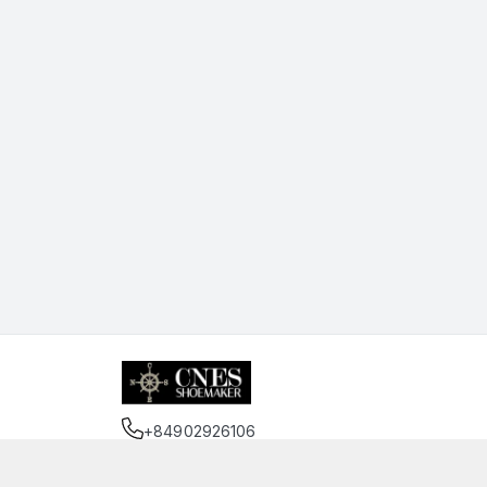
+84902926106
Địa chỉ
:
75 Trần Đình Xu, Phường Cầu Kho, Hồ 
https://www.facebook.com/cnessaigon.vnn