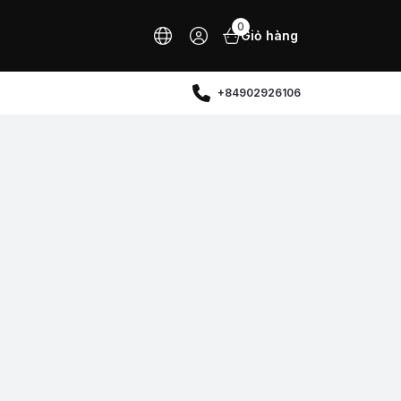
0
Giỏ hàng
+84902926106