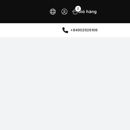
0
Giỏ hàng
+84902926106