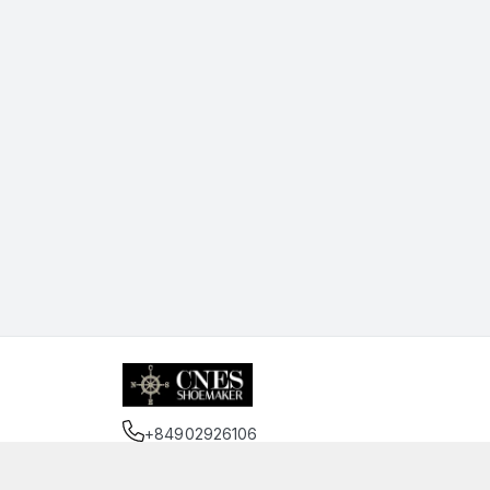
+84902926106
Địa chỉ
:
75 Trần Đình Xu, Phường Cầu Kho, Hồ 
https://www.facebook.com/cnessaigon.vnn