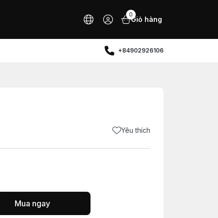
0
Giỏ hàng
+84902926106
Yêu thích
Mua ngay