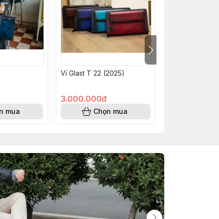
Ví Glast T 22 (2025)
Clutch 103-1 (2
3.000.000đ
3.500.000đ
n mua
Chọn mua
Chọn