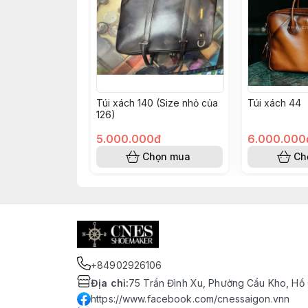
Túi xách 140 (Size nhỏ của
Túi xách 44
126)
5.000.000đ
6.000.000
Chọn mua
Ch
+84902926106
Địa chỉ
:
75 Trần Đình Xu, Phường Cầu Kho, Hồ 
https://www.facebook.com/cnessaigon.vnn