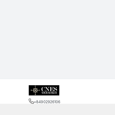
+84902926106
Địa chỉ
:
75 Trần Đình Xu, Phường Cầu Kho, Hồ 
https://www.facebook.com/cnessaigon.vnn