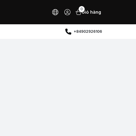
0
Giỏ hàng
+84902926106