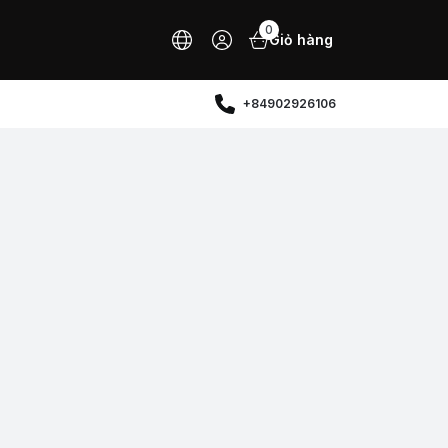
0
Giỏ hàng
+84902926106