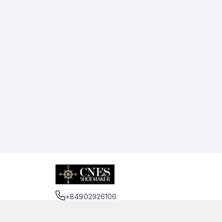
+84902926106
Địa chỉ
:
75 Trần Đình Xu, Phường Cầu Kho, Hồ 
https://www.facebook.com/cnessaigon.vnn