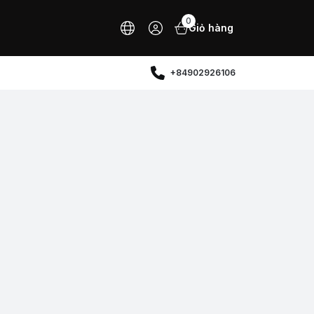
0
Giỏ hàng
+84902926106