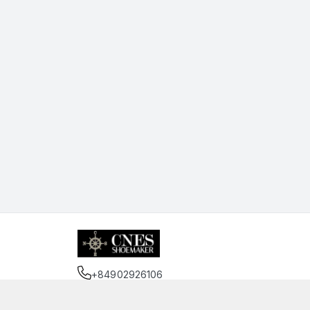
+84902926106
Địa chỉ
:
75 Trần Đình Xu, Phường Cầu Kho, Hồ 
https://www.facebook.com/cnessaigon.vnn