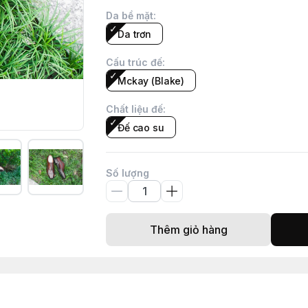
Da bề mặt
:
Da trơn
Cấu trúc đế
:
Mckay (Blake)
Chất liệu đế
:
Đế cao su
Số lượng
Thêm giỏ hàng