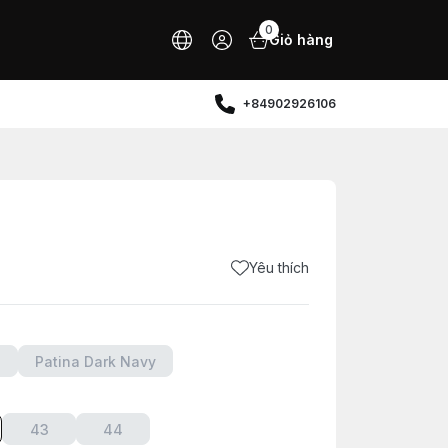
0
Giỏ hàng
+84902926106
Yêu thích
n
Patina Dark Navy
43
44