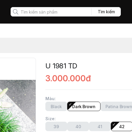
Tìm kiếm
U 1981 TD
3.000.000đ
Màu
:
Black
Dark Brown
Patina Brow
Size
:
39
40
41
42