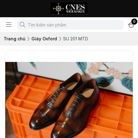
0
Trang chủ
Giày Oxford
SU 201 MTD