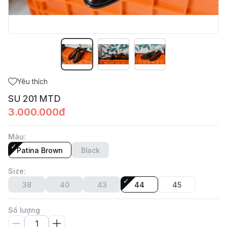
Yêu thích
SU 201 MTD
3.000.000đ
Màu
:
Patina Brown
Black
Size
:
38
40
43
44
45
Số lượng