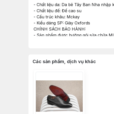
- Chất liệu da: Da bê Tây Ban Nha nhập 
- Chất liệu đế: Đế cao su
- Cấu trúc khâu: Mckay
- Kiểu dáng SP: Giày Oxfords
CHÍNH SÁCH BẢO HÀNH:
- Sản phẩm được hưởng gói sửa chữa MIỄN
khâu. Nếu gặp phải các lỗi trên trong q
- Điều kiện bảo hành: Sản phẩm không đư
* Sản phẩm đã qua 6 tháng sử dụng.
* Sản phẩm bị hao mòn tự nhiên trong q
Các sản phẩm, dịch vụ khác
* Khách hàng tự ý can thiệp sửa chữa sả
hóa chất chứa cồn hoặc chất tẩy mạnh (b
HOTLINE: 0368 765 246