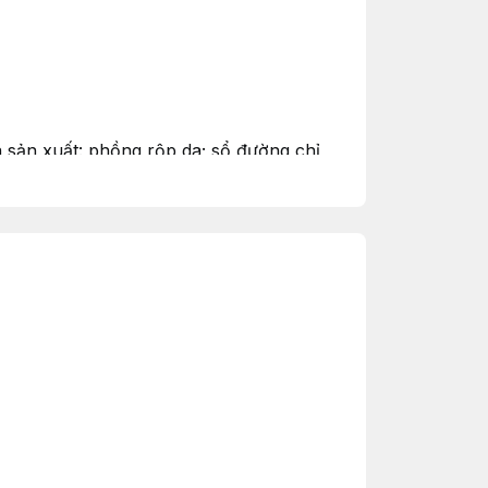
 sản xuất: phồng rộp da; sổ đường chỉ
t để được hỗ trợ sửa miễn phí.
ào 1 trong các trường hợp sau:
 nóng chảy, ẩm mốc, vật cứng sắc nhọn,
ùng cắn và các yếu tố tương đương.