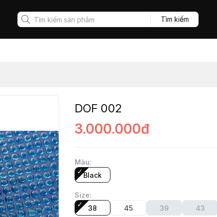
Tìm kiếm
DOF 002
3.000.000đ
Màu
:
Black
Size
:
38
45
39
43