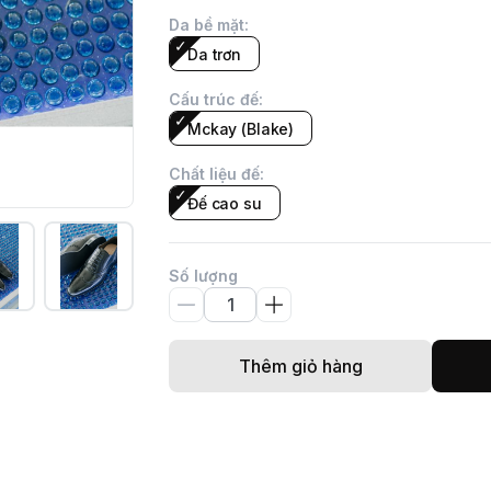
Da bề mặt
:
Da trơn
Cấu trúc đế
:
Mckay (Blake)
Chất liệu đế
:
Đế cao su
Số lượng
Thêm giỏ hàng