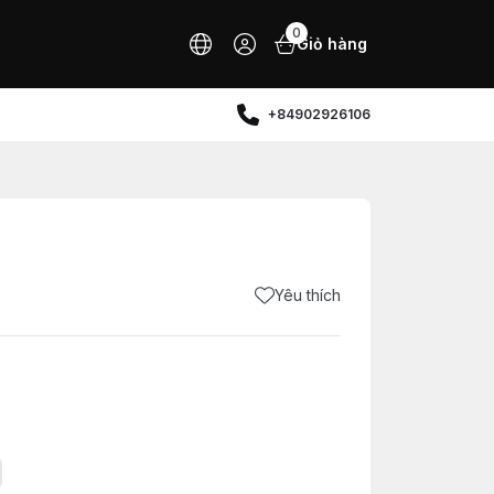
0
Giỏ hàng
+84902926106
Yêu thích