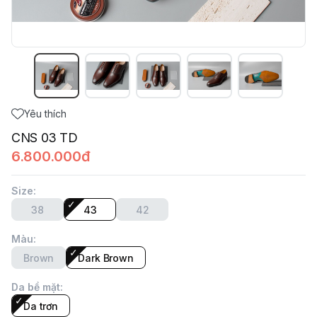
Yêu thích
CNS 03 TD
6.800.000đ
Size
:
38
43
42
Màu
:
Brown
Dark Brown
Da bề mặt
:
Da trơn