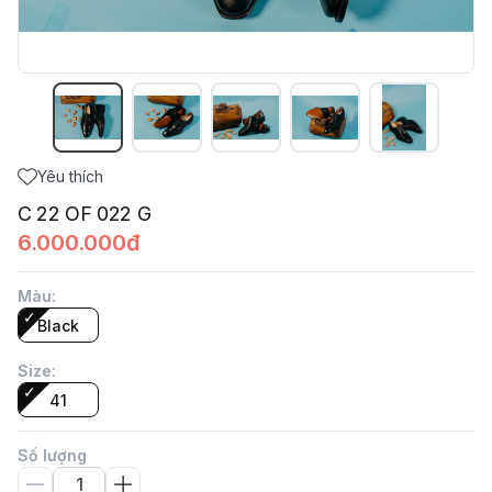
Yêu thích
C 22 OF 022 G
6.000.000đ
Màu
:
Black
Size
:
41
Số lượng