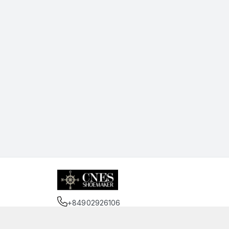
+84902926106
Địa chỉ
:
75 Trần Đình Xu, Phường Cầu Kho, Hồ 
https://www.facebook.com/cnessaigon.vnn