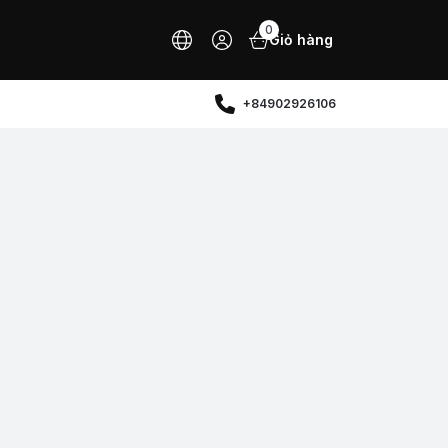
0
Giỏ hàng
+84902926106