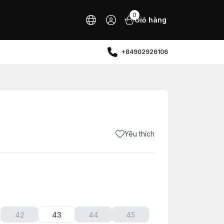
0
Giỏ hàng
+84902926106
Yêu thích
42
43
44
45