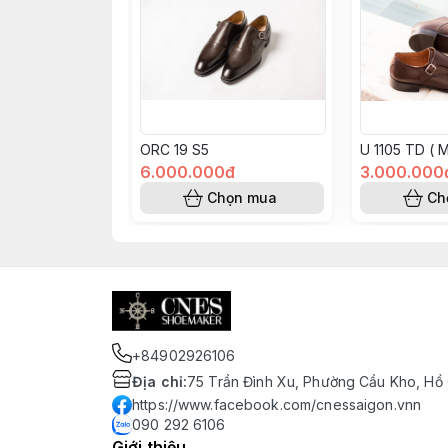
ORC 19 S5
U 1105 TD ( 
6.000.000đ
3.000.000
Chọn mua
Ch
+84902926106
Địa chỉ
:
75 Trần Đình Xu, Phường Cầu Kho, Hồ 
https://www.facebook.com/cnessaigon.vnn
090 292 6106
Giới thiệu