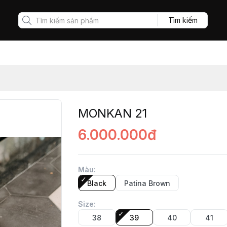
Tìm kiếm
MONKAN 21
6.000.000đ
Màu
:
Black
Patina Brown
Size
:
38
39
40
41