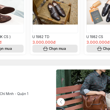
MK CS )
U 1982 TD
U 1982 CS
đ
3.000.000đ
3.000.000đ
ọn mua
Chọn mua
Chọ
Chí Minh - Quận 1