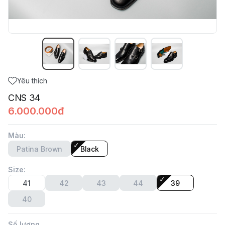
Yêu thích
CNS 34
6.000.000đ
Màu
:
Patina Brown
Black
Size
:
41
42
43
44
39
40
Số lượng