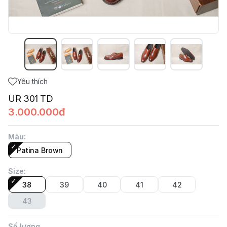
Yêu thích
UR 301 TD
3.000.000đ
Màu
:
Patina Brown
Size
:
38
39
40
41
42
43
Số lượng