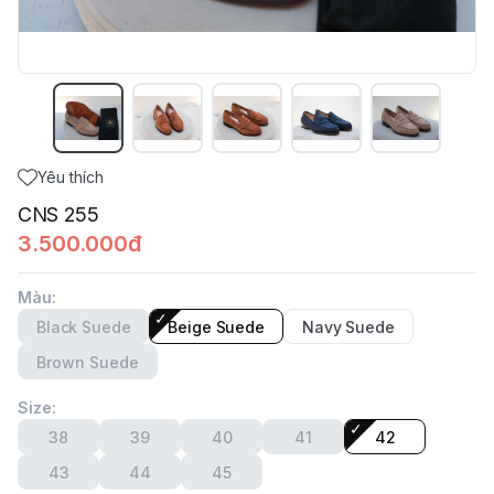
Yêu thích
CNS 255
3.500.000đ
Màu
:
Black Suede
Beige Suede
Navy Suede
Brown Suede
Size
:
38
39
40
41
42
43
44
45