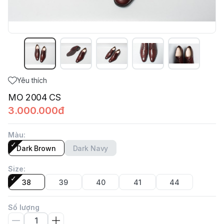
Yêu thích
MO 2004 CS
3.000.000đ
Màu
:
Dark Brown
Dark Navy
Size
:
38
39
40
41
44
Số lượng