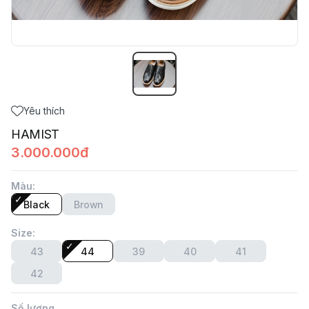
Yêu thích
HAMIST
3.000.000đ
Màu
:
Black
Brown
Size
:
43
44
39
40
41
42
Số lượng