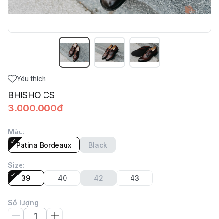
Yêu thích
BHISHO CS
3.000.000đ
Màu
:
Patina Bordeaux
Black
Size
:
39
40
42
43
Số lượng